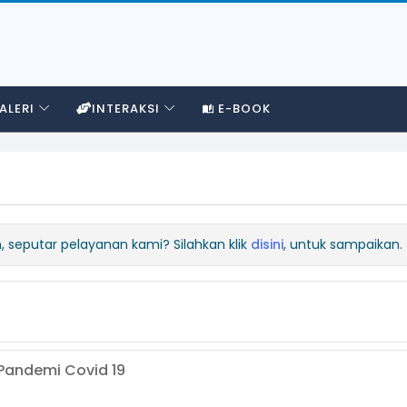
ALERI
INTERAKSI
E-BOOK
 seputar pelayanan kami? Silahkan klik
disini
, untuk sampaikan.
Tindak Lanjuti PP Nomor 49
 2020
Rilis CMS DATAGOE Ver. 
Pandemi Covid 19
01 Oktober 2021
Rabu, 02 Agustus 2023