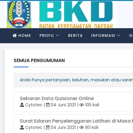
HOME
PROFIL
BERITA
INFORMASI
G
SEMUA PENGUMUMAN
Anda Punya pertanyaan, keluhan, masukan atau saran,
Sebaran Data Quisioner Online
Cytotec |
04 Juni 2021 |
105 kali
Rapat 
Rilies Update CMS Versi 3.0.2
Tahun
Surat Edaran Penyelenggaran Latihan di Masa 
Senin, 25 April 2022
Jumat, 
Cytotec |
04 Juni 2021 |
80 kali